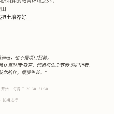
不断消耗的教育环境之外，
块田——
先把土壤养好。
培训班，也不是项目招募，
意认真对待‘教育、创造与生命节奏’的同行者，
彼此陪伴，缓慢生长。”
开始 · 每周二 20:30–21:30
· 长期进行